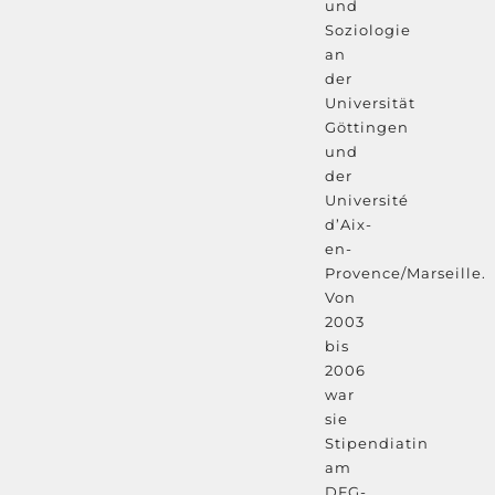
und
Soziologie
an
der
Universität
Göttingen
und
der
Université
d’Aix-
en-
Provence/Marseille.
Von
2003
bis
2006
war
sie
Stipendiatin
am
DFG-