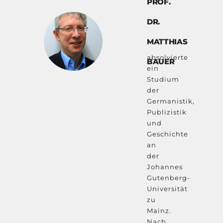
PROF.
DR.
MATTHIAS
absolvierte
BAUER
ein
Studium
der
Germanistik,
Publizistik
und
Geschichte
an
der
Johannes
Gutenberg-
Universität
zu
Mainz.
Nach