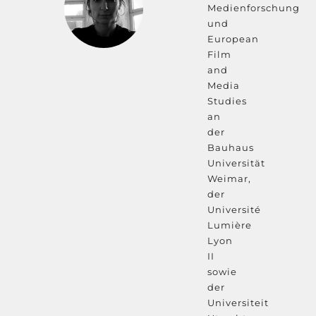
Medienforschung
und
European
Film
and
Media
Studies
an
der
Bauhaus
Universität
Weimar,
der
Université
Lumière
Lyon
II
sowie
der
Universiteit