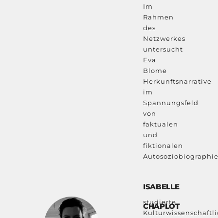
Im
Rahmen
des
Netzwerkes
untersucht
Eva
Blome
Herkunftsnarrative
im
Spannungsfeld
von
faktualen
und
fiktionalen
Autosoziobiographie
ISABELLE
studierte
CHAPLOT
Kulturwissenschaftl