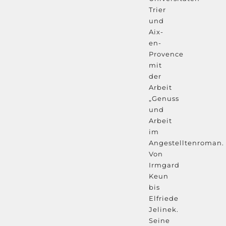
Trier
und
Aix-
en-
Provence
mit
der
Arbeit
„Genuss
und
Arbeit
im
Angestelltenroman.
Von
Irmgard
Keun
bis
Elfriede
Jelinek.
Seine