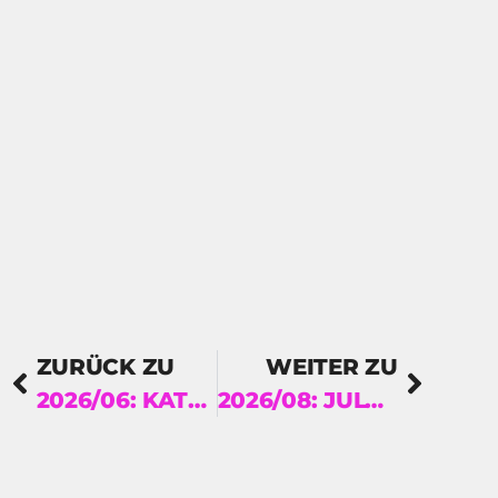
ZURÜCK ZU
WEITER ZU
2026/06: KATJA PETROWSKAJA, CLAUDIA DATHE UND SERHIJ ZHADAN – UKRAINISCHE BIBLIOTHEK
2026/08: JULYA RABINOVICH – „MO & MORITZ“